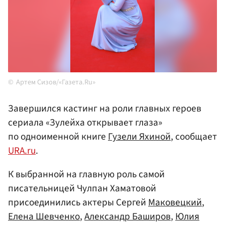
Артем Сизов/«Газета.Ru»
Завершился кастинг на роли главных героев
сериала «Зулейха открывает глаза»
по одноименной книге
Гузели Яхиной
, сообщает
URA.ru
.
К выбранной на главную роль самой
писательницей Чулпан Хаматовой
присоединились актеры Сергей
Маковецкий
,
Елена Шевченко
,
Александр Баширов
,
Юлия