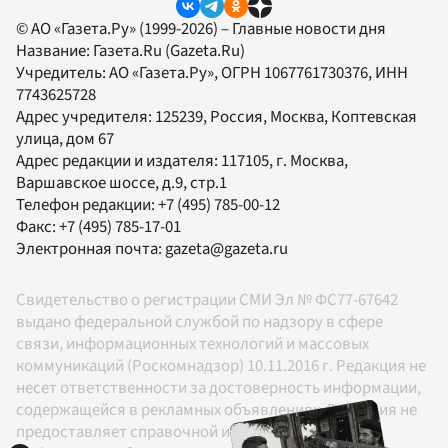
© АО «Газета.Ру» (1999-2026) – Главные новости дня
Название:
Газета.Ru
(Gazeta.Ru)
Учредитель:
АО «Газета.Ру»
, ОГРН 1067761730376, ИНН
7743625728
Адрес учредителя: 125239, Россия, Москва, Коптевская
улица, дом 67
Адрес редакции и издателя:
117105
, г.
Москва
,
Варшавское шоссе, д.9, стр.1
Телефон редакции:
+7 (495) 785-00-12
Факс:
+7 (495) 785-17-01
Электронная почта:
gazeta@gazeta.ru
Свидетельство о регистрации СМИ Эл № ФС77-67642
выдано федеральной службой по надзору в сфере
связи, информационных технологий и массовых
коммуникаций (Роскомнадзор) 10.11.2016 г. Редакция не
несет ответственности за достоверность информации,
содержащейся в рекламных объявлениях. Редакция не
предоставляет справочной информации.