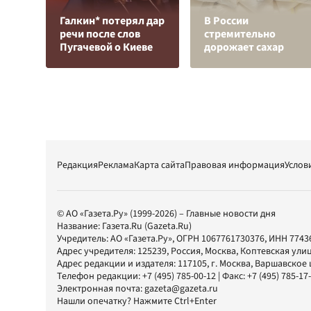
Галкин* потерял дар
В России
речи после слов
стремительно
Пугачевой о Киеве
дорожает сахар
Редакция
Реклама
Карта сайта
Правовая информация
Услов
© АО «Газета.Ру» (1999-2026) – Главные новости дня
Название:
Газета.Ru
(Gazeta.Ru)
Учредитель:
АО «Газета.Ру»
, ОГРН 1067761730376, ИНН 7743
Адрес учредителя: 125239, Россия, Москва, Коптевская улиц
Адрес редакции и издателя:
117105
, г.
Москва
,
Варшавское шо
Телефон редакции:
+7 (495) 785-00-12
| Факс:
+7 (495) 785-17
Электронная почта:
gazeta@gazeta.ru
Нашли опечатку? Нажмите Ctrl+Enter