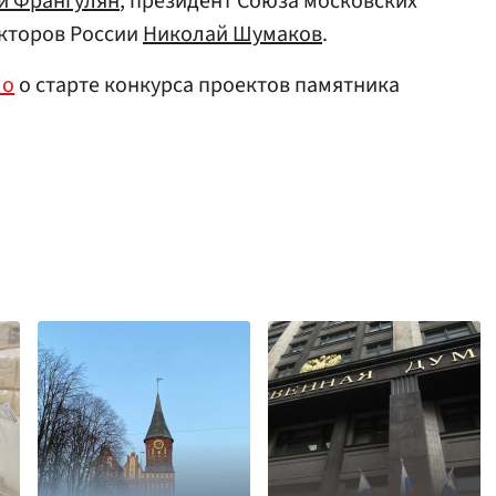
й Франгулян
, президент Союза московских
екторов России
Николай Шумаков
.
ло
о старте конкурса проектов памятника