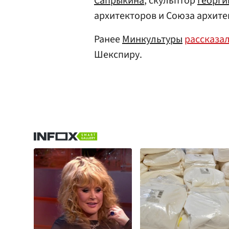
Сапрыкина
, скульптор
Георги
архитекторов и Союза архит
Ранее
Минкультуры
рассказа
Шекспиру.