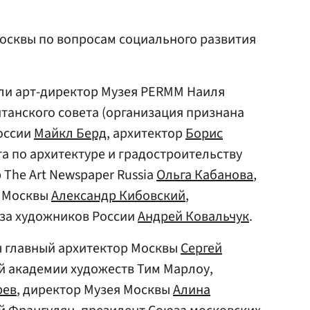
осквы по вопросам социального развития
шли арт-директор Музея PERMM Наиля
танского совета (организация признана
России
Майкл Берд
, архитектор
Борис
та по архитектуре и градостроительству
 The Art Newspaper Russia
Ольга Кабанова
,
ы Москвы
Александр Кибовский
,
за художников России
Андрей Ковальчук
.
ы главный архитектор Москвы
Сергей
ой академии художеств Тим Марлоу,
рев
, директор Музея Москвы
Алина