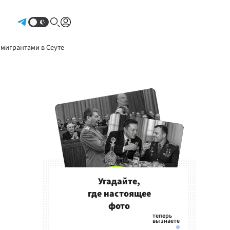
Авторизоваться
 мигрантами в Сеуте
Угадайте,
где настоящее
фото