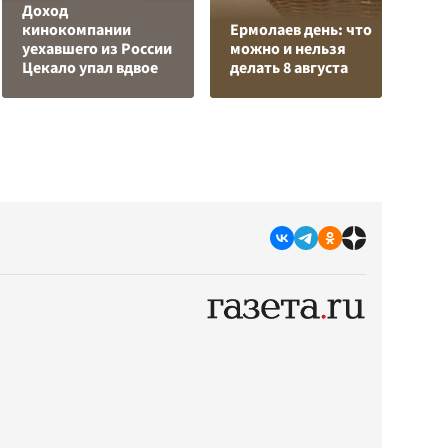
Доход
Р
кинокомпании
Ермолаев день: что
в
уехавшего из России
можно и нельзя
и
Цекало упал вдвое
делать 8 августа
р