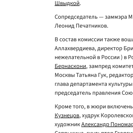
Швыдкой
.
Сопредседатель — заммэра М
Леонид Печатников.
В состав комиссии также во
Аллахвердиева, директор Бри
нежелательной в России ) в 
Бернаскони
, зампред комите
Москвы Татьяна Гук, редактор
глава департамента культур
председатель правления Сою
Кроме того, в жюри включен
Кузнецов
, худрук Королевск
художник
Александр Понома