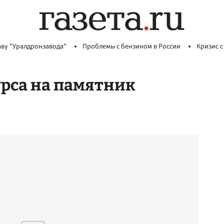
аву "Уралдронзавода"
Проблемы с бензином в России
Кризис с
рса на памятник