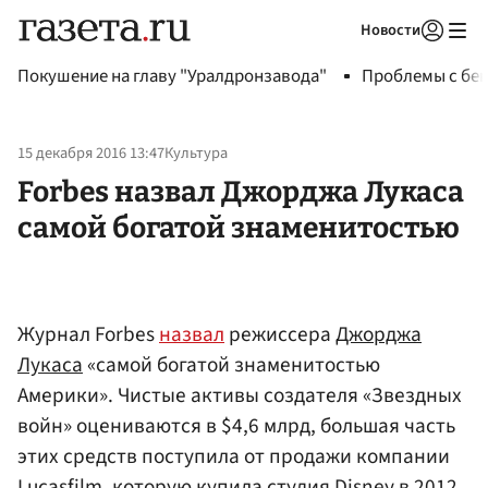
Новости
Авторизоваться
Покушение на главу "Уралдронзавода"
Проблемы с бен
15 декабря 2016 13:47
Культура
Forbes назвал Джорджа Лукаса
самой богатой знаменитостью
Журнал Forbes
назвал
режиссера
Джорджа
Лукаса
«самой богатой знаменитостью
Америки». Чистые активы создателя «Звездных
войн» оцениваются в $4,6 млрд, большая часть
этих средств поступила от продажи компании
Lucasfilm, которую купила студия Disney в 2012