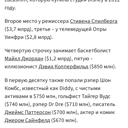
году.
Второе место у режиссера
Стивена Спилберга
($3,7 млрд), третье – у телеведущей Опры
Уинфри ($2,8 млрд).
Четвертую строчку занимает баскетболист
Майкл Джордан
($1,2 млрд), пятую –
иллюзионист
Дэвид Копперфильд
($850 млн).
В первую десятку также попали рэпер Шон
Комбс, известный как Diddy, с чистыми
активами в $750 млн, гольфист Тайгер Вудс
($740 млн), рэпер Dr Dre ($710 млн), писатель
Джеймс Паттерсон
($700 млн), актер и комик
Джером Сайнфелд
($670 млн).