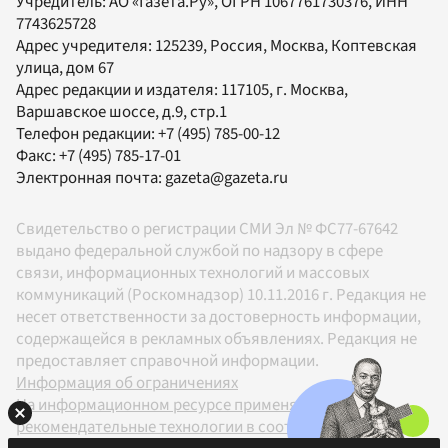
Учредитель:
АО «Газета.Ру»
, ОГРН 1067761730376, ИНН
7743625728
Адрес учредителя: 125239, Россия, Москва, Коптевская
улица, дом 67
Адрес редакции и издателя:
117105
, г.
Москва
,
Варшавское шоссе, д.9, стр.1
Телефон редакции:
+7 (495) 785-00-12
Факс:
+7 (495) 785-17-01
Электронная почта:
gazeta@gazeta.ru
Свидетельство о регистрации СМИ Эл № ФС77-67642
выдано федеральной службой по надзору в сфере
связи, информационных технологий и массовых
коммуникаций (Роскомнадзор) 10.11.2016 г. Редакция не
несет ответственности за достоверность информации,
содержащейся в рекламных объявлениях. Редакция не
предоставляет справочной информации.
Информация об ограничениях
На информационном ресурсе применяются
рекомендательные технологии в соответствии с