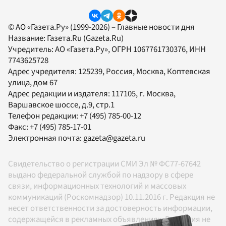
© АО «Газета.Ру» (1999-2026) – Главные новости дня
Название:
Газета.Ru
(Gazeta.Ru)
Учредитель:
АО «Газета.Ру»
, ОГРН 1067761730376, ИНН
7743625728
Адрес учредителя: 125239, Россия, Москва, Коптевская
улица, дом 67
Адрес редакции и издателя:
117105
, г.
Москва
,
Варшавское шоссе, д.9, стр.1
Телефон редакции:
+7 (495) 785-00-12
Факс:
+7 (495) 785-17-01
Электронная почта:
gazeta@gazeta.ru
Свидетельство о регистрации СМИ Эл № ФС77-67642
выдано федеральной службой по надзору в сфере
связи, информационных технологий и массовых
коммуникаций (Роскомнадзор) 10.11.2016 г. Редакция не
несет ответственности за достоверность информации,
содержащейся в рекламных объявлениях. Редакция не