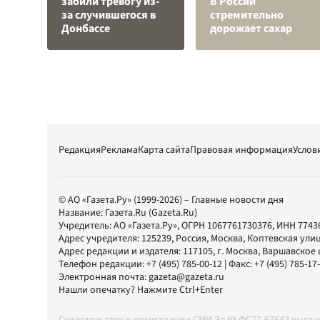
забили тревогу из-
В России
за случившегося в
стремительно
Донбассе
дорожает сахар
Редакция
Реклама
Карта сайта
Правовая информация
Услов
© АО «Газета.Ру» (1999-2026) – Главные новости дня
Название:
Газета.Ru
(Gazeta.Ru)
Учредитель:
АО «Газета.Ру»
, ОГРН 1067761730376, ИНН 7743
Адрес учредителя: 125239, Россия, Москва, Коптевская улиц
Адрес редакции и издателя:
117105
, г.
Москва
,
Варшавское шо
Телефон редакции:
+7 (495) 785-00-12
| Факс:
+7 (495) 785-17
Электронная почта:
gazeta@gazeta.ru
Нашли опечатку? Нажмите Ctrl+Enter
Свидетельство о регистрации СМИ Эл № ФС77-67642 выда