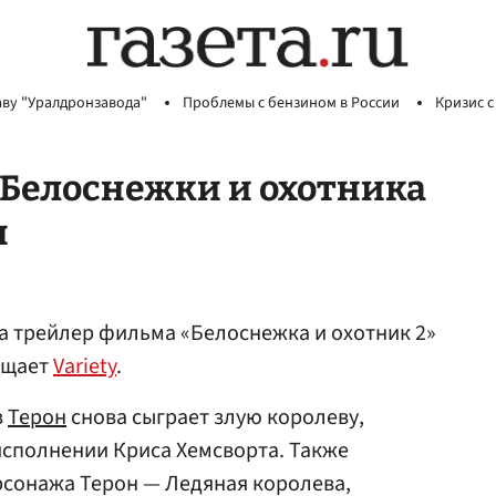
аву "Уралдронзавода"
Проблемы с бензином в России
Кризис с
«Белоснежки и охотника
н
ла трейлер фильма «Белоснежка и охотник 2»
бщает
Variety
.
з
Терон
снова сыграет злую королеву,
исполнении Криса Хемсворта. Также
рсонажа Терон — Ледяная королева,