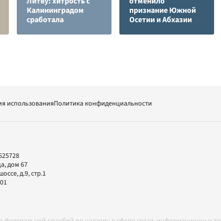
Литву: хитрость с
отменило
Калининградом
признание Южной
сработала
Осетии и Абхазии
ия использования
Политика конфиденциальности
625728
а, дом 67
ссе, д.9, стр.1
-01
но федеральной службой по надзору в сфере связи, информационных т