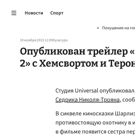
Новости
Спорт
Покушение на гл
19 ноября 2015 11:09
Культура
Опубликован трейлер 
2» с Хемсвортом и Теро
Студия Universal опубликова
Седрика Николя-Трояна
, соо
В сиквеле киносказки Шарли
противостоящую охотнику в 
в фильме появится сестра пе