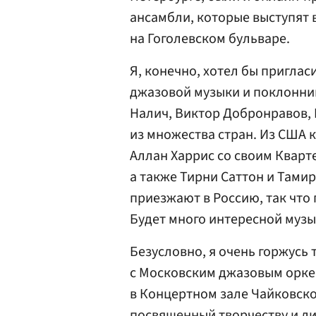
ансамбли, которые выступят в
на Гоголевском бульваре.
Я, конечно, хотел бы приглас
джазовой музыки и поклонник
Налич, Виктор Добронравов, 
из множества стран. Из США 
Аллан Харрис со своим Кварт
а также Тирни Саттон и Тами
приезжают в Россию, так что
Будет много интересной музы
Безусловно, я очень горжусь
с Московским джазовым орке
в Концертном зале Чайковско
посвященный творчеству и ли