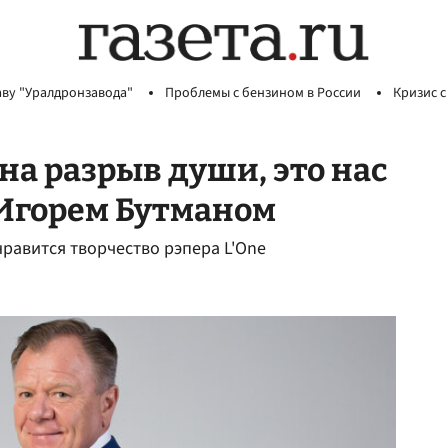
аву "Уралдронзавода"
Проблемы с бензином в России
Кризис с
на разрыв души, это нас
 Игорем Бутманом
нравится творчество рэпера L'One