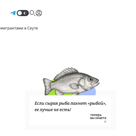
Авторизоваться
 мигрантами в Сеуте
Если сырая рыба пахнет «рыбой»,
ее лучше не есть!