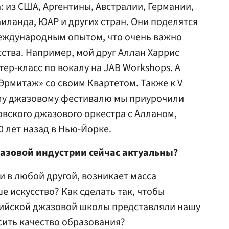
: из США, Аргентины, Австралии, Германии,
аиланда, ЮАР и других стран. Они поделятся
еждународным опытом, что очень важно
сства. Например, мой друг Аллан Харрис
ер-класс по вокалу на JAB Workshops. А
«Эрмитаж» со своим Квартетом. Также к V
у джазовому фестивалю мы приурочили
вского джазового оркестра с Алланом,
0 лет назад в Нью-Йорке.
азовой индустрии сейчас актуальны?
и в любой другой, возникает масса
е искусство? Как сделать так, чтобы
ийской джазовой школы представляли нашу
сить качество образования?