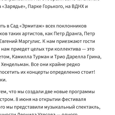
 «Зарядье», Парке Горького, на ВДНХ и
ить в Сад «Эрмитаж» всех поклонников
ов таких артистов, как Петр Дранга, Петр
Евгений Маргулис. К нам приезжают гости
к нам приедет целых три коллектива — это
етом, Камилла Турман и Трио Дарелла Грина,
р Хендельман. Все они крайне редко
 посетить их концерты определенно стоит!
ки.
 тем, что мы создали две новые программы
стром. 8 июня на открытии фестиваля
го мы представили музыкальный спектакль,
чности Леонида Утесова — одного