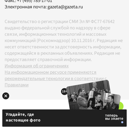
Факс:
+7 (495) 785-17-01
Электронная почта:
gazeta@gazeta.ru
Свидетельство о регистрации СМИ Эл № ФС77-67642
выдано федеральной службой по надзору в сфере
связи, информационных технологий и массовых
коммуникаций (Роскомнадзор) 10.11.2016 г. Редакция не
несет ответственности за достоверность информации,
содержащейся в рекламных объявлениях. Редакция не
предоставляет справочной информации.
Информация об ограничениях
На информационном ресурсе применяются
рекомендательные технологии в соответствии с
Правилами
18+
Угадайте, где
настоящее фото