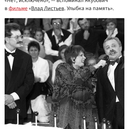
«Нет, исключено», — вспоминал Якубович
в
фильме
«
Влад Листьев
. Улыбка на память».