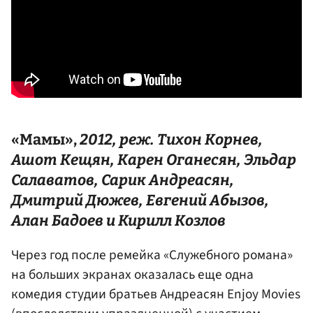
«Мамы»,
2012, реж.
Тихон Корнев
,
Ашот Кещян
,
Карен Оганесян
,
Эльдар
Салаватов
, Сарик Андреасян,
Дмитрий Дюжев
,
Евгений Абызов
,
Алан Бадоев
и
Кирилл Козлов
Через год после ремейка «Служебного романа»
на больших экранах оказалась еще одна
комедия студии братьев Андреасян Enjoy Movies