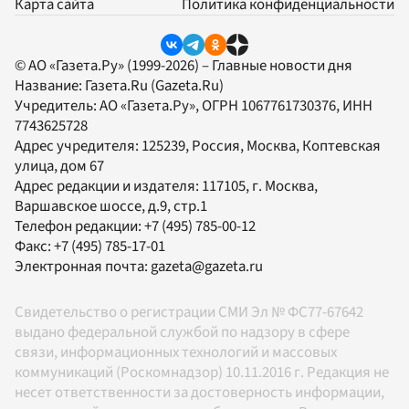
Карта сайта
Политика конфиденциальности
© АО «Газета.Ру» (1999-2026) – Главные новости дня
Название:
Газета.Ru
(Gazeta.Ru)
Учредитель:
АО «Газета.Ру»
, ОГРН 1067761730376, ИНН
7743625728
Адрес учредителя: 125239, Россия, Москва, Коптевская
улица, дом 67
Адрес редакции и издателя:
117105
, г.
Москва
,
Варшавское шоссе, д.9, стр.1
Телефон редакции:
+7 (495) 785-00-12
Факс:
+7 (495) 785-17-01
Электронная почта:
gazeta@gazeta.ru
Свидетельство о регистрации СМИ Эл № ФС77-67642
выдано федеральной службой по надзору в сфере
связи, информационных технологий и массовых
коммуникаций (Роскомнадзор) 10.11.2016 г. Редакция не
несет ответственности за достоверность информации,