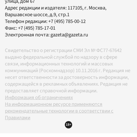
улица, дом 67
Адрес редакции и издателя:
117105
, г.
Москва
,
Варшавское шоссе, д.9, стр.1
Телефон редакции:
+7 (495) 785-00-12
Факс:
+7 (495) 785-17-01
Электронная почта:
gazeta@gazeta.ru
Свидетельство о регистрации СМИ Эл № ФС77-67642
выдано федеральной службой по надзору в сфере
связи, информационных технологий и массовых
коммуникаций (Роскомнадзор) 10.11.2016 г. Редакция не
несет ответственности за достоверность информации,
содержащейся в рекламных объявлениях. Редакция не
предоставляет справочной информации.
Информация об ограничениях
На информационном ресурсе применяются
рекомендательные технологии в соответствии с
Правилами
18+