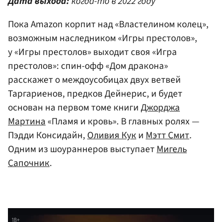
Дата выхода:
когда-то в 2022 году
Пока Amazon корпит над «Властелином колец»,
возможным наследником «Игры престолов»,
у «Игры престолов» выходит своя «Игра
престолов»: спин-офф «Дом дракона»
расскажет о междоусобицах двух ветвей
Таргариенов, предков Дейнерис, и будет
основан на первом томе книги
Джорджа
Мартина
«Пламя и кровь». В главных ролях —
Пэдди Консидайн,
Оливия Кук
и
Мэтт Смит
.
Одним из шоураннеров выступает
Мигель
Сапочник
.