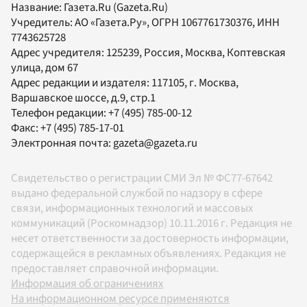
Название:
Газета.Ru
(Gazeta.Ru)
Учредитель:
АО «Газета.Ру»
, ОГРН 1067761730376, ИНН
7743625728
Адрес учредителя: 125239, Россия, Москва, Коптевская
улица, дом 67
Адрес редакции и издателя:
117105
, г.
Москва
,
Варшавское шоссе, д.9, стр.1
Телефон редакции:
+7 (495) 785-00-12
Факс:
+7 (495) 785-17-01
Электронная почта:
gazeta@gazeta.ru
Свидетельство о регистрации СМИ Эл № ФС77-67642
выдано федеральной службой по надзору в сфере
связи, информационных технологий и массовых
коммуникаций (Роскомнадзор) 10.11.2016 г. Редакция не
несет ответственности за достоверность информации,
содержащейся в рекламных объявлениях. Редакция не
предоставляет справочной информации.
Информация об ограничениях
На информационном ресурсе применяются