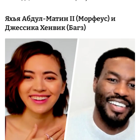
Яхья Абдул-Матин II (Морфеус) и
Джессика Хенвик
(Багз)