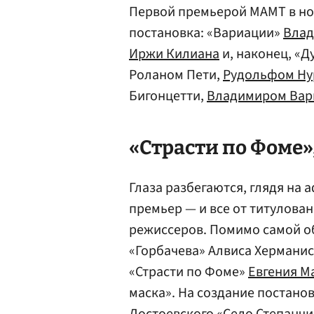
Первой премьерой МАМТ в но
постановка: «Вариации»
Влад
Иржи Килиана
и, наконец, «Д
Роланом Пети,
Рудольфом Ну
Бигонцетти,
Владимиром Вар
«Страсти по Фоме»
Глаза разбегаются, глядя на 
премьер — и все от титулова
режиссеров. Помимо самой о
«Горбачева» Алвиса Херманис
«Страсти по Фоме»
Евгения М
маска». На создание постано