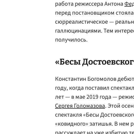
работа режиссера Антона
Фе
перед постановщиком стояла
сюрреалистическое — реальн
галлюцинациями. Тем интересн
получилось.
«Бесы Достоевског
Константин Богомолов дебюти
году, когда поставил спектак
лет — в мае 2019 года — режи
Сергея Голомазова
. Этой осе
спектакля «Бесы Достоевског
«ковидного» затишья. В нем 
рассуждает на уже избитую т