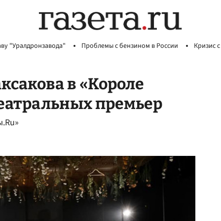
аву "Уралдронзавода"
Проблемы с бензином в России
Кризис с
ксакова в «Короле
театральных премьер
ы.Ru»