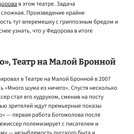
дорова
в этом театре. Задача
 сложная. Произведение крайне
ость тут вперемешку с гриппозным бредом и
ее узнать, что у Федорова в итоге
о», Театр на Малой Бронной
ровал в Театре на Малой Бронной в 2007
ль «Много шума из ничего». Спустя несколько
ссер стал его худруком, сменив на посту
нью зрителей ждут премьерные показы
о» — первая работа Богомолова после
режиссер полемизирует с писателем и
ему — незыблемость русского быта и