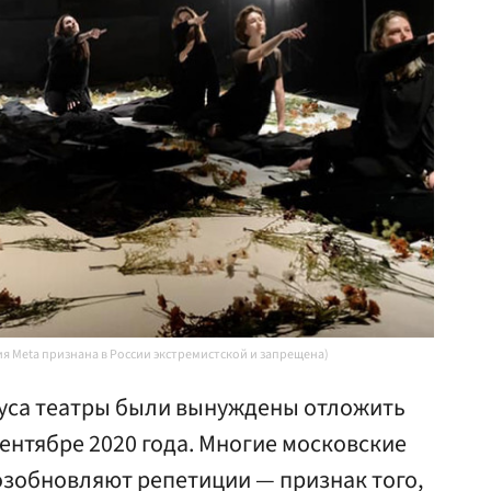
я Meta признана в России экстремистской и запрещена)
уса театры были вынуждены отложить
сентябре 2020 года. Многие московские
озобновляют репетиции — признак того,