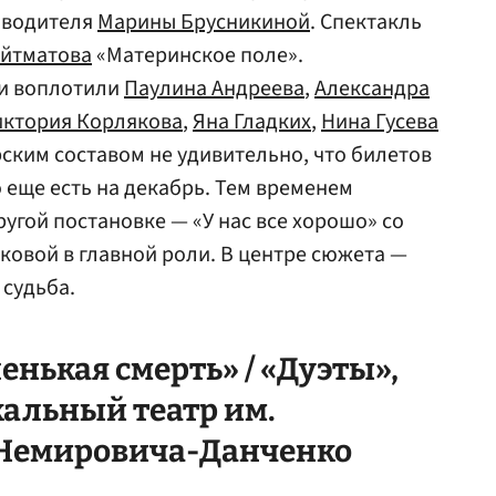
оводителя
Марины Брусникиной
. Спектакль
Айтматова
«Материнское поле».
ни воплотили
Паулина Андреева
,
Александра
иктория Корлякова
,
Яна Гладких
,
Нина Гусева
ерским составом не удивительно, что билетов
о еще есть на декабрь. Тем временем
угой постановке — «У нас все хорошо» со
овой в главной роли. В центре сюжета —
 судьба.
енькая смерть» / «Дуэты»,
альный театр им.
 Немировича-Данченко