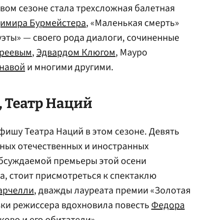
вом сезоне стала трехсложная балетная
имира Бурмейстера
, «Маленькая смерть»
уэты» — своего рода диалоги, сочиненные
реевым
,
Эдвардом Клюгом
, Мауро
навой
и многими другими.
, Театр Наций
афишу Театра Наций в этом сезоне. Девять
нных отечественных и иностранных
бсуждаемой премьеры этой осени
а, стоит присмотреться к спектаклю
арчелли
, дважды лауреата премии «Золотая
вки режиссера вдохновила повесть
Федора