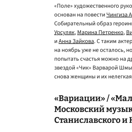
«Поле» художественного рук
основан на повести
Чингиза 
Собирательный образ герои
Урсуляк
,
Марина Петренко
,
В
и
Анна Зайкова
. С таким акт
на ноябрь уже не осталось, н
попытать счастья можно на др
звездой «Чик» Варварой Шмык
снова женщины и их нелегкая
«Вариации» / «Мал
Московский музык
Станиславского и