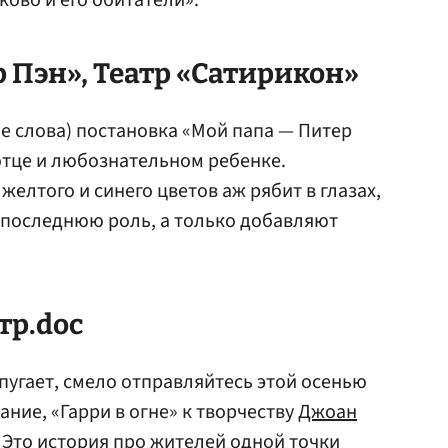
ово и его обитатели».
р Пэн
», Театр «Сатирикон»
е слова) постановка «Мой папа — Питер
отце и любознательном ребенке.
желтого и синего цветов аж рябит в глазах,
е последнюю роль, а только добавляют
атр.doc
 пугает, смело отправляйтесь этой осенью
ание, «Гарри в огне» к творчеству
Джоан
 Это история про жителей одной точки