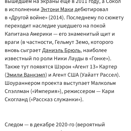
вышедшем на экраны еще в 2011 году, а Сокол
в исполнении
Энтони Маки
дебютировал
в «Другой войне» (2014). Последнему по сюжету
переходит наследие ушедшего на покой
Капитана Америки — его знаменитый щит и
враги (в частности, Гельмут Земо, которого
вновь сыграет
Даниэль Брюль
, наиболее
известный по роли Ники Лауды в «Гонке»).
Также тут появятся Шэрон «Агент 13» Картер
(
Эмили Ванкэмп
) и Агент США (Уайатт Рассел).
Шоураннером проекта выступает Малкольм
Спэллман («Империя»), режиссером — Кари
Скогланд («Рассказ служанки»).
Следом — в декабре 2020-го (вероятный