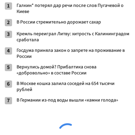
1
Галкин* потерял дар речи после слов Пугачевой о
Киеве
2
В России стремительно дорожает сахар
3
Кремль переиграл Литву: хитрость с Калининградом
сработала
4
Госдума приняла закон о запрете на проживание в
России
5
Вернулись домой? Прибалтика снова
«добровольно» в составе России
6
В Москве кошка залила соседей на 654 тысячи
рублей
7
В Германии из-под воды вышли «камни голода»