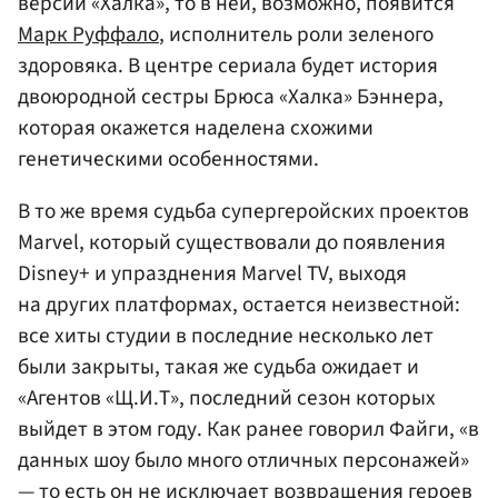
версии «Халка», то в ней, возможно, появится
Марк Руффало
, исполнитель роли зеленого
здоровяка. В центре сериала будет история
двоюродной сестры Брюса «Халка» Бэннера,
которая окажется наделена схожими
генетическими особенностями.
В то же время судьба супергеройских проектов
Marvel, который существовали до появления
Disney+ и упразднения Marvel TV, выходя
на других платформах, остается неизвестной:
все хиты студии в последние несколько лет
были закрыты, такая же судьба ожидает и
«Агентов «Щ.И.Т», последний сезон которых
выйдет в этом году. Как ранее говорил Файги, «в
данных шоу было много отличных персонажей»
— то есть он не исключает возвращения героев