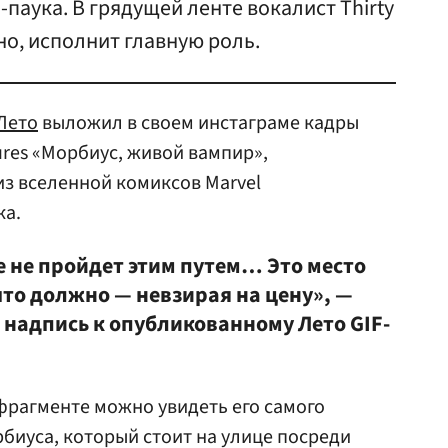
аука. В грядущей ленте вокалист Thirty
тно, исполнит главную роль.
Лето
выложил в своем инстаграме кадры
ures «Морбиус, живой вампир»,
з вселенной комиксов Marvel
ка.
е не пройдет этим путем… Это место
 что должно — невзирая на цену», —
 надпись к опубликованному Лето GIF-
фрагменте можно увидеть его самого
биуса, который стоит на улице посреди