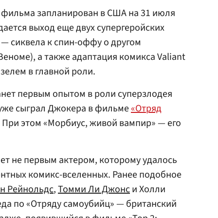
 фильма запланирован в США на 31 июля
идается выход еще двух супергеройских
 — сиквела к спин-оффу о другом
еноме), а также адаптация комикса Valiant
зелем в главной роли.
анет первым опытом в роли суперзлодея
н уже сыграл Джокера в фильме
«Отряд
 При этом «Морбиус, живой вампир» — его
нет не первым актером, которому удалось
рентных комикс-вселенных. Ранее подобное
н Рейнольдс
,
Томми Ли Джонс
и Холли
еда по «Отряду самоубийц» — британский