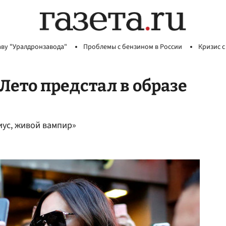
аву "Уралдронзавода"
Проблемы с бензином в России
Кризис с
 Лето предстал в образе
ус, живой вампир»