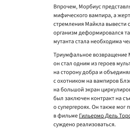
Впрочем, Морбиус представля
мифического вампира, а жерт
стремления Майкла вывести с
организм деформировался та
мутанта стала необходима че
Триумфальное возвращение М
он стал одним из героев муль
на сторону добра и объединя
с охотником на вампиров Бл
на большой экран циркулирова
был заключен контракт на с
о супергероях. Он также мог 
в фильме
Гильермо Дель Тор
суждено реализоваться.