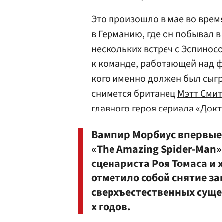
Это произошло в мае во время
в Германию, где он побывал в
нескольких встреч с Эспинос
к команде, работающей над ф
кого именно должен был сыгр
снимется британец
Мэтт Смит
главного героя сериала «Докт
Вампир Морбиус впервые 
«The Amazing Spider-Man»
сценариста Роя Томаса и 
отметило собой снятие з
сверхъестественных сущес
х годов.