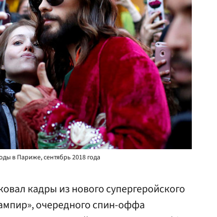
ды в Париже, сентябрь 2018 года
ковал кадры из нового супергеройского
ампир», очередного спин-оффа