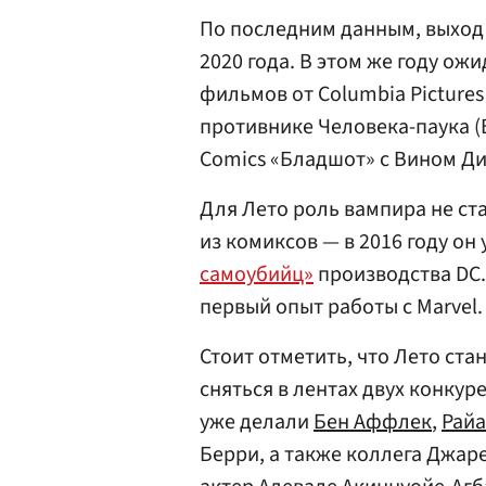
По последним данным, выход
2020 года. В этом же году ож
фильмов от Columbia Pictures
противнике Человека-паука (В
Comics «Бладшот» с Вином Ди
Для Лето роль вампира не ст
из комиксов — в 2016 году о
самоубийц»
производства DC.
первый опыт работы с Marvel.
Стоит отметить, что Лето ста
сняться в лентах двух конку
уже делали
Бен Аффлек
,
Райа
Берри, а также коллега Джар