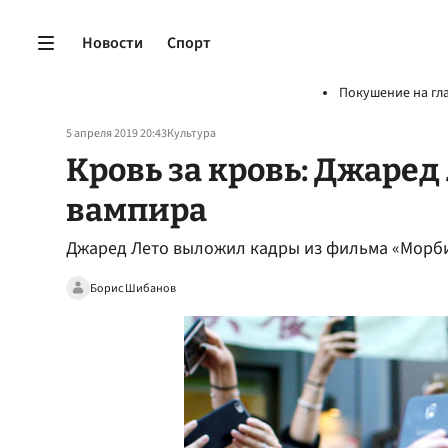
Новости
Спорт
Покушение на гл
5 апреля 2019 20:43
Культура
Кровь за кровь: Джаред
вампира
Джаред Лето выложил кадры из фильма «Морби
Борис Шибанов