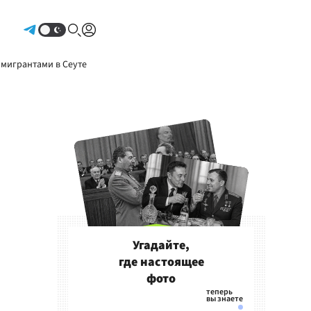
Авторизоваться
 мигрантами в Сеуте
Угадайте,
где настоящее
фото