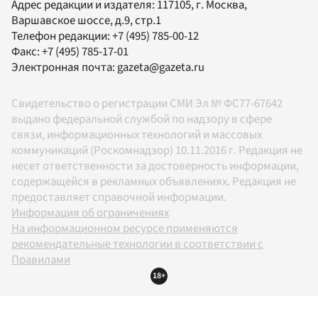
Адрес редакции и издателя:
117105
, г.
Москва
,
Варшавское шоссе, д.9, стр.1
Телефон редакции:
+7 (495) 785-00-12
Факс:
+7 (495) 785-17-01
Электронная почта:
gazeta@gazeta.ru
Свидетельство о регистрации СМИ Эл № ФС77-67642
выдано федеральной службой по надзору в сфере
связи, информационных технологий и массовых
коммуникаций (Роскомнадзор) 10.11.2016 г. Редакция не
несет ответственности за достоверность информации,
содержащейся в рекламных объявлениях. Редакция не
предоставляет справочной информации.
Информация об ограничениях
На информационном ресурсе применяются
рекомендательные технологии в соответствии с
Правилами
18+