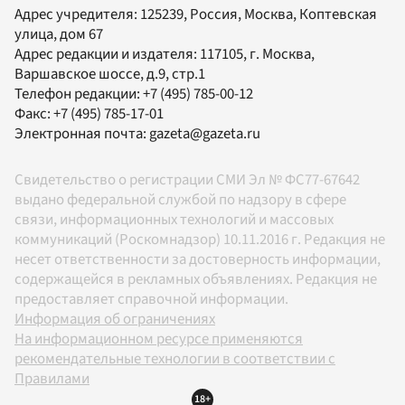
Адрес учредителя: 125239, Россия, Москва, Коптевская
улица, дом 67
Адрес редакции и издателя:
117105
, г.
Москва
,
Варшавское шоссе, д.9, стр.1
Телефон редакции:
+7 (495) 785-00-12
Факс:
+7 (495) 785-17-01
Электронная почта:
gazeta@gazeta.ru
Свидетельство о регистрации СМИ Эл № ФС77-67642
выдано федеральной службой по надзору в сфере
связи, информационных технологий и массовых
коммуникаций (Роскомнадзор) 10.11.2016 г. Редакция не
несет ответственности за достоверность информации,
содержащейся в рекламных объявлениях. Редакция не
предоставляет справочной информации.
Информация об ограничениях
На информационном ресурсе применяются
рекомендательные технологии в соответствии с
Правилами
18+