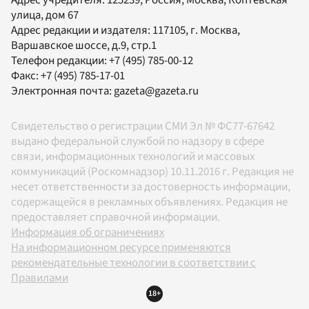
улица, дом 67
Адрес редакции и издателя:
117105
, г.
Москва
,
Варшавское шоссе, д.9, стр.1
Телефон редакции:
+7 (495) 785-00-12
Факс:
+7 (495) 785-17-01
Электронная почта:
gazeta@gazeta.ru
Свидетельство о регистрации СМИ Эл № ФС77-67642
выдано федеральной службой по надзору в сфере
связи, информационных технологий и массовых
коммуникаций (Роскомнадзор) 10.11.2016 г. Редакция не
несет ответственности за достоверность информации,
содержащейся в рекламных объявлениях. Редакция не
предоставляет справочной информации.
Информация об ограничениях
На информационном ресурсе применяются
рекомендательные технологии в соответствии с
Правилами
18+