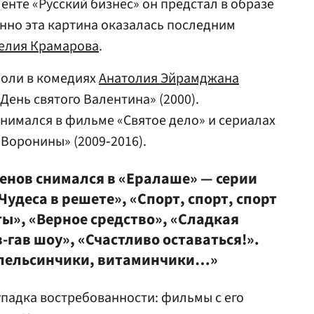
енте «Русский бизнес» он предстал в образе
енно эта картина оказалась последним
елия Крамарова
.
роли в комедиях
Анатолия Эйрамджана
День святого Валентина» (2000).
нимался в фильме «Святое дело» и сериалах
«Воронины» (2009‑2016).
енов снимался в «Ералаше» — серии
Чудеса в решете», «Спорт, спорт, спорт
ы», «Верное средство», «Сладкая
в-гав шоу», «Счастливо оставаться!».
Апельсинчики, витаминчики…»
упадка востребованности: фильмы с его