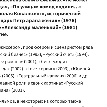
дая
, «По улицам комод водили…»
колая Ковальского
, исторической
к царь Петр арапа женил» (1976)
е «Александр маленький» (1981)
гие.
жиссером, продюсером и сценаристом ряда
кий бизнес» (1993), «Русский счет» (1994),
 ее романа» (2001), «Лифт уходит
жда» (2002), «Love‑сервис» (2003), «Юбилей
(2005), «Театральный капкан» (2006) и др.
лавной роли в своих картинах «Русский
ана» (2001).
ильмов, в некоторых из которых также