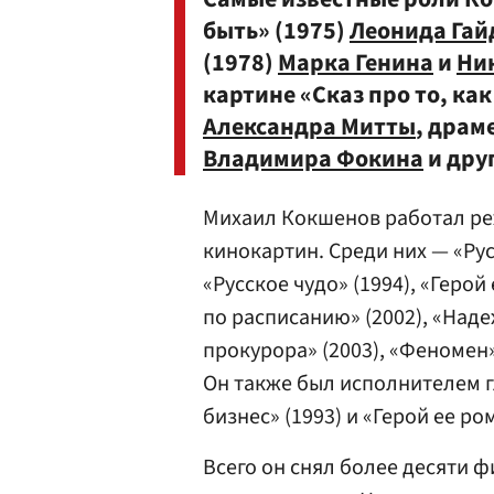
быть» (1975)
Леонида Гай
(1978)
Марка Генина
и
Ни
картине «Сказ про то, ка
Александра Митты
, драм
Владимира Фокина
и дру
Михаил Кокшенов работал ре
кинокартин. Среди них — «Русс
«Русское чудо» (1994), «Герой
по расписанию» (2002), «Наде
прокурора» (2003), «Феномен» 
Он также был исполнителем г
бизнес» (1993) и «Герой ее ром
Всего он снял более десяти ф