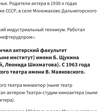
е. Родители актера в 1930-х годах
е СССР, в селе Мономахово Дальнегорского
кий индустриальный техникум. Работал
внефтерудпром».
ончил актерский факультет
ыне институт) имени Б. Щукина
й, Леонида Шихматова). С 1963 года
ого театра имени В. Маяковского.
ого театра миниатюр (ныне театр
тал актером Театра‑студии киноактера (ныне
ктера).