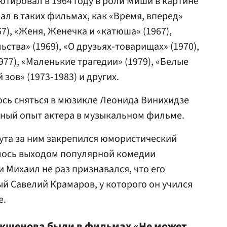
тировал в 1964 году в роли Миши в картине
ал в таких фильмах, как «Время, вперед»
967), «Женя, Женечка и «катюша» (1967),
ства» (1969), «О друзьях‑товарищах» (1970),
977), «Маленькие трагедии» (1979), «Белые
 зов» (1973‑1983) и других.
ось сняться в мюзикле Леонида Винихидзе
нный опыт актера в музыкальном фильме.
ута за ним закрепился юмористический
илось выходом популярной комедии
 Михаил не раз признавался, что его
й Савелий Крамаров, у которого он учился
е.
окшенова были в фильмах «Не может