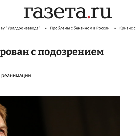
аву "Уралдронзавода"
Проблемы с бензином в России
Кризис с
рован с подозрением
е реанимации