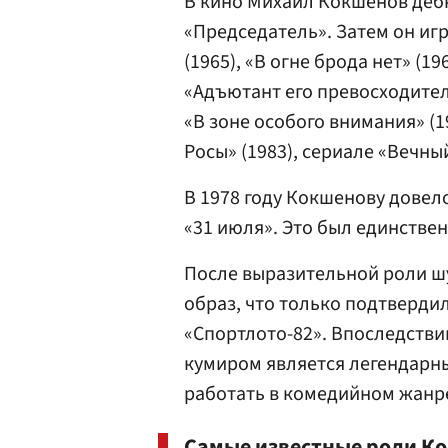
В кино Михаил Кокшенов дебю
«Председатель». Затем он игр
(1965), «В огне брода нет» (1
«Адъютант его превосходитель
«В зоне особого внимания» (1
Росы» (1983), сериале «Вечный
В 1978 году Кокшенову довел
«31 июля». Это был единстве
После выразительной роли ш
образ, что только подтверд
«Спортлото-82». Впоследствии
кумиром является легендарны
работать в комедийном жанр
Самые известные роли К