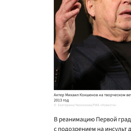
Актер Михаил Кокшенов на творческом веч
2013 год
Екатерина Чеснокова/РИА «Новости»
В реанимацию Первой град
с подозрением на инсульт 