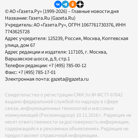
© АО «Газета.Ру» (1999-2026) – Главные новости дня
Название:
Газета.Ru
(Gazeta.Ru)
Учредитель:
АО «Газета.Ру»
, ОГРН 1067761730376, ИНН
7743625728
Адрес учредителя: 125239, Россия, Москва, Коптевская
улица, дом 67
Адрес редакции и издателя:
117105
, г.
Москва
,
Варшавское шоссе, д.9, стр.1
Телефон редакции:
+7 (495) 785-00-12
Факс:
+7 (495) 785-17-01
Электронная почта:
gazeta@gazeta.ru
Свидетельство о регистрации СМИ Эл № ФС77-67642
выдано федеральной службой по надзору в сфере
связи, информационных технологий и массовых
коммуникаций (Роскомнадзор) 10.11.2016 г. Редакция не
несет ответственности за достоверность информации,
содержащейся в рекламных объявлениях. Редакция не
предоставляет справочной информации.