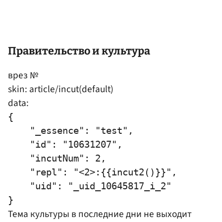
Правительство и культура
врез №
skin: article/incut(default)
data:
{

    "_essence": "test",

    "id": "10631207",

    "incutNum": 2,

    "repl": "<2>:{{incut2()}}",

    "uid": "_uid_10645817_i_2"

Тема культуры в последние дни не выходит