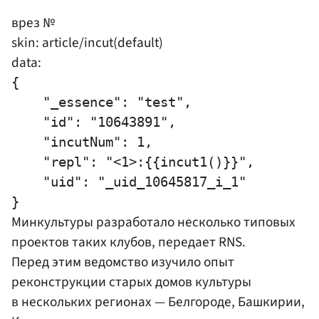
врез №
skin: article/incut(default)
data:
{

    "_essence": "test",

    "id": "10643891",

    "incutNum": 1,

    "repl": "<1>:{{incut1()}}",

    "uid": "_uid_10645817_i_1"

Минкультуры разработало несколько типовых
проектов таких клубов, передает RNS.
Перед этим ведомство изучило опыт
реконструкции старых домов культуры
в нескольких регионах — Белгороде, Башкирии,