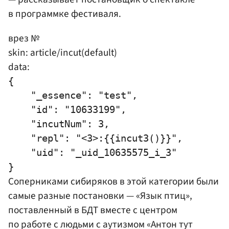
в программке фестиваля.
врез №
skin: article/incut(default)
data:
{

    "_essence": "test",

    "id": "10633199",

    "incutNum": 3,

    "repl": "<3>:{{incut3()}}",

    "uid": "_uid_10635575_i_3"

Соперниками сибиряков в этой категории были
самые разные постановки — «Язык птиц»,
поставленный в БДТ вместе с центром
по работе с людьми с аутизмом «Антон тут