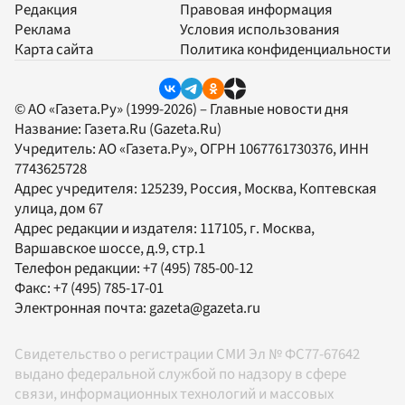
Редакция
Правовая информация
Реклама
Условия использования
Карта сайта
Политика конфиденциальности
© АО «Газета.Ру» (1999-2026) – Главные новости дня
Название:
Газета.Ru
(Gazeta.Ru)
Учредитель:
АО «Газета.Ру»
, ОГРН 1067761730376, ИНН
7743625728
Адрес учредителя: 125239, Россия, Москва, Коптевская
улица, дом 67
Адрес редакции и издателя:
117105
, г.
Москва
,
Варшавское шоссе, д.9, стр.1
Телефон редакции:
+7 (495) 785-00-12
Факс:
+7 (495) 785-17-01
Электронная почта:
gazeta@gazeta.ru
Свидетельство о регистрации СМИ Эл № ФС77-67642
выдано федеральной службой по надзору в сфере
связи, информационных технологий и массовых