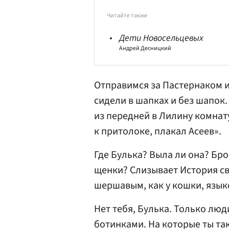
Читайте также
Дети Новосельцевых
Андрей Десницкий
Отправимся за Пастернаком и
сидели в шапках и без шапок.
из передней в Лилину комнату
к притолоке, плакал Асеев».
Где Булька? Выла ли она? Бро
щенки? Слизывает История сво
шершавым, как у кошки, язык
Нет тебя, Булька. Только лю
ботинками. На которые ты та