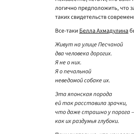
логично предположить, что за
таких свидетельств современ
Все-таки
Белла Ахмадулина
б
Живут на улице Песчаной
два человека дорогих.
Я не о них.
Я о печальной
неведомой собаке их.
Эта японская порода
ей так расставила зрачки,
что даже страшно у порога 
как их раздумья глубоки.