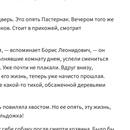
 дверь. Это опять Пастернак. Вечером того же
ков. Стоит в прихожей, смотрит
м, — вспоминает Борис Леонидович, — он
полнявшие комнату днем, успели смениться
 Уже почти не плакали. Вдруг внизу,
 его жизнь, теперь уже начисто прошлая.
де какой-то тихой, обсаженной деревьями
повиляла хвостом. Но ее опять, эту жизнь,
ульдожка!
 к себе собаку после смерти хозяина. Было бы