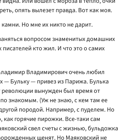
 видна. Или вошел с мороза в тепло, очки
реть, опять вылезет правда. Вот как моя.
камни. Но мне их никто не дарит.
 заняться вопросом знаменитых домашних
 писателей кто жил. И что это о самих
 Владимир Владимирович очень любил
х — Бульку — привез из Парижа. Булька
т революции вынужден был время от
о знакомым. (Уж не знаю, с кем там ее
 другой породой. Например, с пуделем. Но
, как горячие пирожки. Все-таки сам
Маяковский свел счеты с жизнью, бульдожка
орожденных щенят. Но Маяковский не