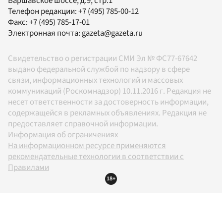
Варшавское шоссе, д.9, стр.1
Телефон редакции:
+7 (495) 785-00-12
Факс:
+7 (495) 785-17-01
Электронная почта:
gazeta@gazeta.ru
Свидетельство о регистрации СМИ Эл № ФС77-67642
выдано федеральной службой по надзору в сфере
связи, информационных технологий и массовых
коммуникаций (Роскомнадзор) 10.11.2016 г. Редакция не
несет ответственности за достоверность информации,
содержащейся в рекламных объявлениях. Редакция не
предоставляет справочной информации.
Информация об ограничениях
На информационном ресурсе применяются
рекомендательные технологии в соответствии с
Правилами
18+