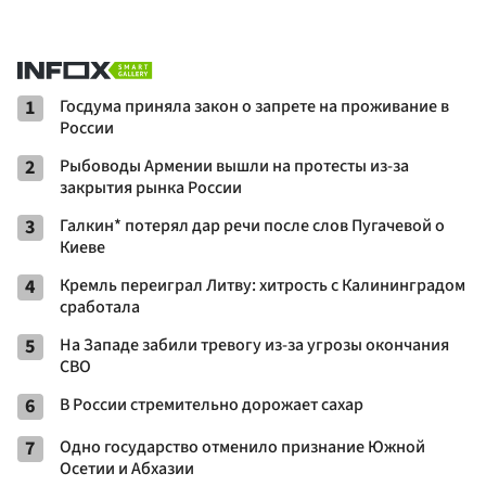
1
Госдума приняла закон о запрете на проживание в
России
2
Рыбоводы Армении вышли на протесты из-за
закрытия рынка России
3
Галкин* потерял дар речи после слов Пугачевой о
Киеве
4
Кремль переиграл Литву: хитрость с Калининградом
сработала
5
На Западе забили тревогу из-за угрозы окончания
СВО
6
В России стремительно дорожает сахар
7
Одно государство отменило признание Южной
Осетии и Абхазии