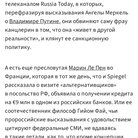
телеканалом Russia Today, в которых,
перефразируя высказывания Ангелы Меркель
о
Владимире Путине
, они обвиняют саму фрау
канцлерин в том, что она «живет в другой
реальности», и клянут ее санкционную
политику.
А есть еще пресловутая
Марин Ле Пен
во
Франции, которая в тот же день, что и Spiegel
рассказала о визите «альтернативщиков»
в посольство РФ, объявила о получении кредита
на €9 млн в одном из российских банков. Или ее
соотечественник философ Гийом Фай, чьи
пророссийские высказывания с удовольствием
цитируют федеральные СМИ, не вдаваясь
в такие детали, как то, что кроме концепции