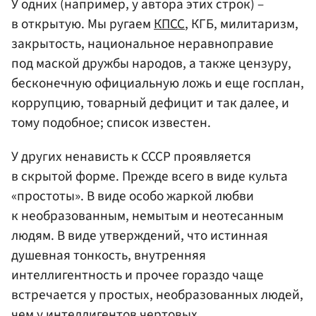
У одних (например, у автора этих строк) –
в открытую. Мы ругаем
КПСС
, КГБ, милитаризм,
закрытость, национальное неравноправие
под маской дружбы народов, а также цензуру,
бесконечную официальную ложь и еще госплан,
коррупцию, товарный дефицит и так далее, и
тому подобное; список известен.
У других ненависть к СССР проявляется
в скрытой форме. Прежде всего в виде культа
«простоты». В виде особо жаркой любви
к необразованным, немытым и неотесанным
людям. В виде утверждений, что истинная
душевная тонкость, внутренняя
интеллигентность и прочее гораздо чаще
встречается у простых, необразованных людей,
чем у интеллигентов чертовых.