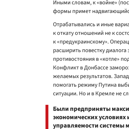
Иными словам, к «войне» (пос
формы примет надвигающийс
Отрабатывались и иные вариа
к откату отношений не к сост
к «предукраинскому». Операц
расширить повестку диалога 
противостояния в «котле» по
Конфликт в Донбассе замороз
желаемых результатов. Запад
помогать режиму Путина выб
ситуации. Но и в Кремле не с
Были предприняты макс
экономических условиях
управляемости системы м