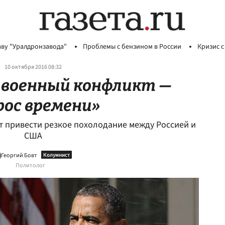
аву "Уралдронзавода"
Проблемы с бензином в России
Кризис с
10 октября 2016 08:32
военный конфликт —
рос времени»
ет привести резкое похолодание между Россией и
США
Георгий Бовт
Политолог