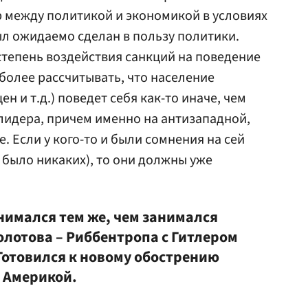
р между политикой и экономикой в условиях
л ожидаемо сделан в пользу политики.
тепень воздействия санкций на поведение
более рассчитывать, что население
н и т.д.) поведет себя как-то иначе, чем
 лидера, причем именно на антизападной,
 Если у кого-то и были сомнения на сей
е было никаких), то они должны уже
нимался тем же, чем занимался
олотова – Риббентропа с Гитлером
Готовился к новому обострению
с Америкой.