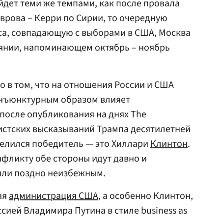
дет теми же темпами, как после провала
врова – Керри по Сирии, то очередную
са, совпадающую с выборами в США, Москва
оянии, напоминающем октябрь – ноябрь
ко в том, что на отношения России и США
онъюнктурным образом влияет
 после опубликования на днях The
систских высказываний Трампа десятилетней
делился победитель — это Хиллари
Клинтон
.
нфликту обе стороны идут давно и
 или поздно неизбежным.
ая
администрация США
, а особенно Клинтон,
ссией Владимира Путина в стиле business as