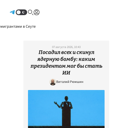
Авторизоваться
 мигрантами в Сеуте
07 августа 2026, 10:43
Посадил всех и скинул
ядерную бомбу: каким
президентом мог бы стать
ИИ
Виталий Рюмшин