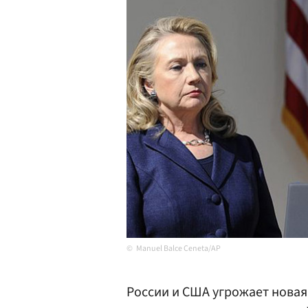
Manuel Balce Ceneta/AP
России и США угрожает новая 