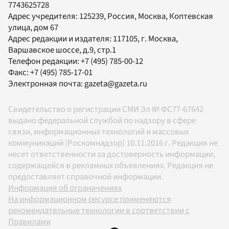
7743625728
Адрес учредителя: 125239, Россия, Москва, Коптевская
улица, дом 67
Адрес редакции и издателя:
117105
, г.
Москва
,
Варшавское шоссе, д.9, стр.1
Телефон редакции:
+7 (495) 785-00-12
Факс:
+7 (495) 785-17-01
Электронная почта:
gazeta@gazeta.ru
Свидетельство о регистрации СМИ Эл № ФС77-67642
выдано федеральной службой по надзору в сфере
связи, информационных технологий и массовых
коммуникаций (Роскомнадзор) 10.11.2016 г. Редакция не
несет ответственности за достоверность информации,
содержащейся в рекламных объявлениях. Редакция не
предоставляет справочной информации.
Информация об ограничениях
На информационном ресурсе применяются
рекомендательные технологии в соответствии с
Правилами