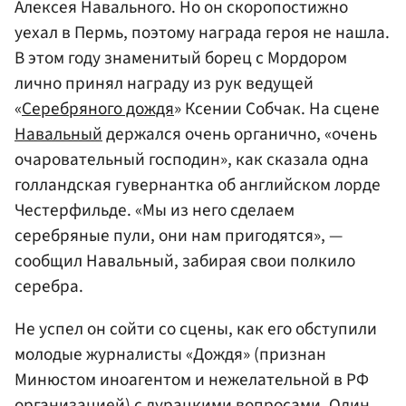
Алексея Навального. Но он скоропостижно
уехал в Пермь, поэтому награда героя не нашла.
В этом году знаменитый борец с Мордором
лично принял награду из рук ведущей
«
Серебряного дождя
» Ксении Собчак. На сцене
Навальный
держался очень органично, «очень
очаровательный господин», как сказала одна
голландская гувернантка об английском лорде
Честерфильде. «Мы из него сделаем
серебряные пули, они нам пригодятся», —
сообщил Навальный, забирая свои полкило
серебра.
Не успел он сойти со сцены, как его обступили
молодые журналисты «Дождя» (признан
Минюстом иноагентом и нежелательной в РФ
организацией) с дурацкими вопросами. Один