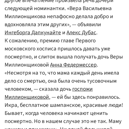
другое впечатление произвела речь дочери
следующей номинантки. «Вера Васильевна
Миллионщикова непафосно делала добро и
вдохновляла этим других», — объявили
Ингеборга Дапкунайте
и
Алекс Дубас
.
К сожалению, премию главе Первого
московского хосписа пришлось давать уже
посмертно, и слиток вышла получать дочь Веры
Миллионщиковой
Анна Федермессер
.
«Несмотря на то, что мама каждый день имела
дело со смертью, она была очень тусовочным
человеком, — сказала дочь
госпожи
Миллионщиковой
, — ей бы здесь понравилось.
Икра, бесплатное шампанское, красивые люди!
Бывает, когда человека начинают ценить
посмертно. Но в нашем случае это не так. Маму