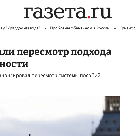
аву "Уралдронзавода"
Проблемы с бензином в России
Кризис с
али пересмотр подхода
дности
 анонсировал пересмотр системы пособий