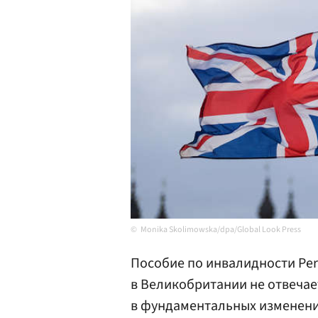
Monika Skolimowska/dpa/Global Look Press
Пособие по инвалидности Pers
в Великобритании не отвечае
в фундаментальных изменени