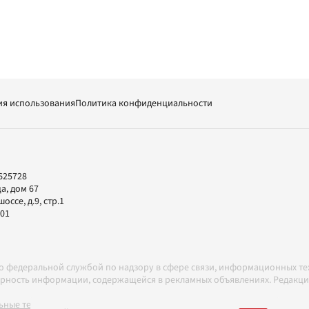
ия использования
Политика конфиденциальности
625728
а, дом 67
ссе, д.9, стр.1
-01
но федеральной службой по надзору в сфере связи, информационных т
товерность информации, содержащейся в рекламных объявлениях. Редак
ные технологии в соответствии с Правилами