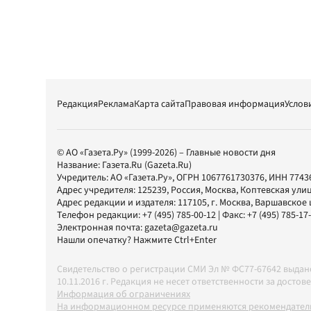
Редакция
Реклама
Карта сайта
Правовая информация
Услов
© АО «Газета.Ру» (1999-2026) – Главные новости дня
Название:
Газета.Ru
(Gazeta.Ru)
Учредитель:
АО «Газета.Ру»
, ОГРН 1067761730376, ИНН 7743
Адрес учредителя: 125239, Россия, Москва, Коптевская улиц
Адрес редакции и издателя:
117105
, г.
Москва
,
Варшавское шо
Телефон редакции:
+7 (495) 785-00-12
| Факс:
+7 (495) 785-17
Электронная почта:
gazeta@gazeta.ru
Нашли опечатку? Нажмите Ctrl+Enter
Свидетельство о регистрации СМИ Эл № ФС77-67642 выда
10.11.2016 г. Редакция не несет ответственности за дос
Информация об ограничениях
На информационном ресурсе применяются рекомендатель