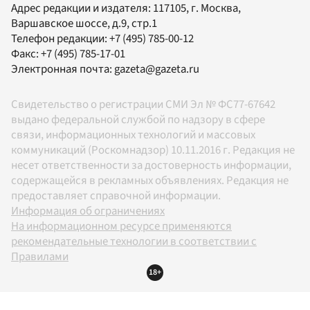
Адрес редакции и издателя:
117105
, г.
Москва
,
Варшавское шоссе, д.9, стр.1
Телефон редакции:
+7 (495) 785-00-12
Факс:
+7 (495) 785-17-01
Электронная почта:
gazeta@gazeta.ru
Свидетельство о регистрации СМИ Эл № ФС77-67642
выдано федеральной службой по надзору в сфере
связи, информационных технологий и массовых
коммуникаций (Роскомнадзор) 10.11.2016 г. Редакция не
несет ответственности за достоверность информации,
содержащейся в рекламных объявлениях. Редакция не
предоставляет справочной информации.
Информация об ограничениях
На информационном ресурсе применяются
рекомендательные технологии в соответствии с
Правилами
18+