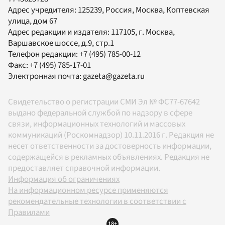
Адрес учредителя: 125239, Россия, Москва, Коптевская
улица, дом 67
Адрес редакции и издателя:
117105
, г.
Москва
,
Варшавское шоссе, д.9, стр.1
Телефон редакции:
+7 (495) 785-00-12
Факс:
+7 (495) 785-17-01
Электронная почта:
gazeta@gazeta.ru
Свидетельство о регистрации СМИ Эл № ФС77-67642
выдано федеральной службой по надзору в сфере
связи, информационных технологий и массовых
коммуникаций (Роскомнадзор) 10.11.2016 г. Редакция не
несет ответственности за достоверность информации,
содержащейся в рекламных объявлениях. Редакция не
предоставляет справочной информации.
Информация об ограничениях
На информационном ресурсе применяются
рекомендательные технологии в соответствии с
Правилами
18+