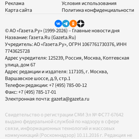
Реклама
Условия использования
Карта сайта
Политика конфиденциальности
© АО «Газета.Ру» (1999-2026) – Главные новости дня
Название:
Газета.Ru
(Gazeta.Ru)
Учредитель:
АО «Газета.Ру»
, ОГРН 1067761730376, ИНН
7743625728
Адрес учредителя: 125239, Россия, Москва, Коптевская
улица, дом 67
Адрес редакции и издателя:
117105
, г.
Москва
,
Варшавское шоссе, д.9, стр.1
Телефон редакции:
+7 (495) 785-00-12
Факс:
+7 (495) 785-17-01
Электронная почта:
gazeta@gazeta.ru
Свидетельство о регистрации СМИ Эл № ФС77-67642
выдано федеральной службой по надзору в сфере
связи, информационных технологий и массовых
коммуникаций (Роскомнадзор) 10.11.2016 г. Редакция не