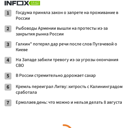
1
Госдума приняла закон о запрете на проживание в
России
2
Рыбоводы Армении вышли на протесты из-за
закрытия рынка России
3
Галкин* потерял дар речи после слов Пугачевой о
Киеве
4
На Западе забили тревогу из-за угрозы окончания
СВО
5
В России стремительно дорожает сахар
6
Кремль переиграл Литву: хитрость с Калининградом
сработала
7
Ермолаев день: что можно и нельзя делать 8 августа