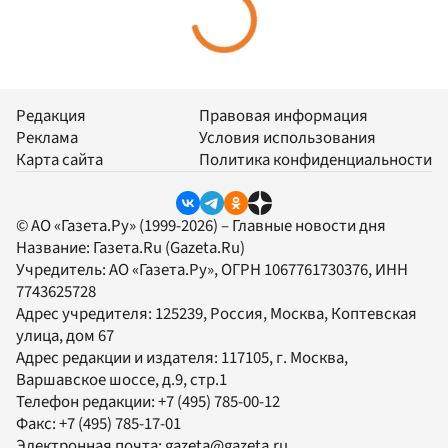
Редакция
Правовая информация
Реклама
Условия использования
Карта сайта
Политика конфиденциальности
© АО «Газета.Ру» (1999-2026) – Главные новости дня
Название:
Газета.Ru
(Gazeta.Ru)
Учредитель:
АО «Газета.Ру»
, ОГРН 1067761730376, ИНН
7743625728
Адрес учредителя: 125239, Россия, Москва, Коптевская
улица, дом 67
Адрес редакции и издателя:
117105
, г.
Москва
,
Варшавское шоссе, д.9, стр.1
Телефон редакции:
+7 (495) 785-00-12
Факс:
+7 (495) 785-17-01
Электронная почта:
gazeta@gazeta.ru