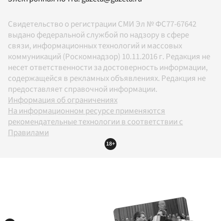
Свидетельство о регистрации СМИ Эл № ФС77-67642
выдано федеральной службой по надзору в сфере
связи, информационных технологий и массовых
коммуникаций (Роскомнадзор) 10.11.2016 г. Редакция не
несет ответственности за достоверность информации,
содержащейся в рекламных объявлениях. Редакция не
предоставляет справочной информации.
Информация об ограничениях
На информационном ресурсе применяются
рекомендательные технологии в соответствии с
Правилами
18+