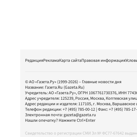
Редакция
Реклама
Карта сайта
Правовая информация
Услов
© АО «Газета.Ру» (1999-2026) – Главные новости дня
Название:
Газета.Ru
(Gazeta.Ru)
Учредитель:
АО «Газета.Ру»
, ОГРН 1067761730376, ИНН 7743
Адрес учредителя: 125239, Россия, Москва, Коптевская улиц
Адрес редакции и издателя:
117105
, г.
Москва
,
Варшавское шо
Телефон редакции:
+7 (495) 785-00-12
| Факс:
+7 (495) 785-17
Электронная почта:
gazeta@gazeta.ru
Нашли опечатку? Нажмите Ctrl+Enter
Свидетельство о регистрации СМИ Эл № ФС77-67642 выда