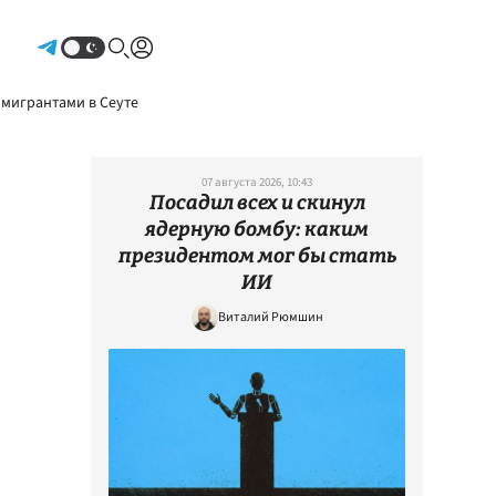
Авторизоваться
 мигрантами в Сеуте
07 августа 2026, 10:43
Посадил всех и скинул
ядерную бомбу: каким
президентом мог бы стать
ИИ
Виталий Рюмшин