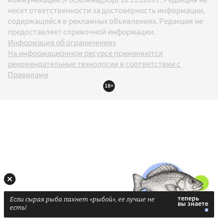
несет ответственности за достоверность информации,
содержащейся в рекламных объявлениях. Редакция не
предоставляет справочной информации.
Информация об ограничениях
На информационном ресурсе применяются
рекомендательные технологии в соответствии с
Правилами
18+
Если сырая рыба пахнет «рыбой», ее лучше не
есть!