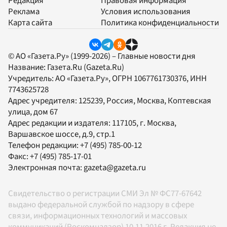
Редакция
Правовая информация
Реклама
Условия использования
Карта сайта
Политика конфиденциальности
© АО «Газета.Ру» (1999-2026) – Главные новости дня
Название:
Газета.Ru
(Gazeta.Ru)
Учредитель:
АО «Газета.Ру»
, ОГРН 1067761730376, ИНН
7743625728
Адрес учредителя: 125239, Россия, Москва, Коптевская
улица, дом 67
Адрес редакции и издателя:
117105
, г.
Москва
,
Варшавское шоссе, д.9, стр.1
Телефон редакции:
+7 (495) 785-00-12
Факс:
+7 (495) 785-17-01
Электронная почта:
gazeta@gazeta.ru
Свидетельство о регистрации СМИ Эл № ФС77-67642
выдано федеральной службой по надзору в сфере
связи, информационных технологий и массовых
коммуникаций (Роскомнадзор) 10.11.2016 г. Редакция не