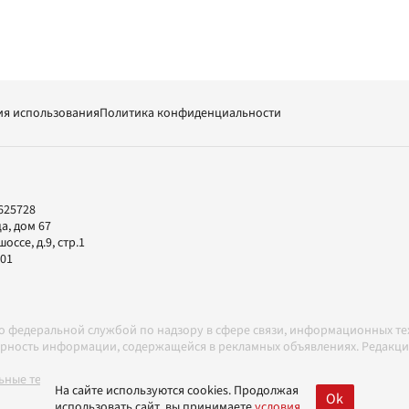
ия использования
Политика конфиденциальности
625728
а, дом 67
ссе, д.9, стр.1
-01
но федеральной службой по надзору в сфере связи, информационных т
товерность информации, содержащейся в рекламных объявлениях. Редак
ные технологии в соответствии с Правилами
На сайте используются cookies. Продолжая
Ok
использовать сайт, вы принимаете
условия