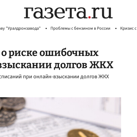
аву "Уралдронзавода"
Проблемы с бензином в России
Кризис с
 о риске ошибочных
взыскании долгов ЖКХ
 списаний при онлайн-взыскании долгов ЖКХ