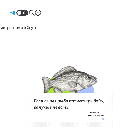
Авторизоваться
 мигрантами в Сеуте
Если сырая рыба пахнет «рыбой»,
ее лучше не есть!