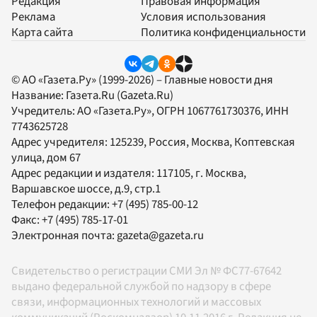
Редакция
Правовая информация
Реклама
Условия использования
Карта сайта
Политика конфиденциальности
© АО «Газета.Ру» (1999-2026) – Главные новости дня
Название:
Газета.Ru
(Gazeta.Ru)
Учредитель:
АО «Газета.Ру»
, ОГРН 1067761730376, ИНН
7743625728
Адрес учредителя: 125239, Россия, Москва, Коптевская
улица, дом 67
Адрес редакции и издателя:
117105
, г.
Москва
,
Варшавское шоссе, д.9, стр.1
Телефон редакции:
+7 (495) 785-00-12
Факс:
+7 (495) 785-17-01
Электронная почта:
gazeta@gazeta.ru
Свидетельство о регистрации СМИ Эл № ФС77-67642
выдано федеральной службой по надзору в сфере
связи, информационных технологий и массовых