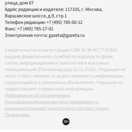
улица, дом 67
Адрес редакции и издателя:
117105
, г.
Москва
,
Варшавское шоссе, д.9, стр.1
Телефон редакции:
+7 (495) 785-00-12
Факс:
+7 (495) 785-17-01
Электронная почта:
gazeta@gazeta.ru
Свидетельство о регистрации СМИ Эл № ФС77-67642
выдано федеральной службой по надзору в сфере
связи, информационных технологий и массовых
коммуникаций (Роскомнадзор) 10.11.2016 г. Редакция не
несет ответственности за достоверность информации,
содержащейся в рекламных объявлениях. Редакция не
предоставляет справочной информации.
Информация об ограничениях
На информационном ресурсе применяются
рекомендательные технологии в соответствии с
Правилами
18+