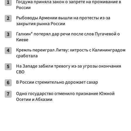
1
Госдума приняла закон о запрете на проживание в
России
2
Рыбоводы Армении вышли на протесты из-за
закрытия рынка России
3
Галкин* потерял дар речи после слов Пугачевой о
Киеве
4
Кремль переиграл Литву: хитрость с Калининградом
сработала
5
На Западе забили тревогу из-за угрозы окончания
СВО
6
В России стремительно дорожает сахар
7
Одно государство отменило признание Южной
Осетии и Абхазии