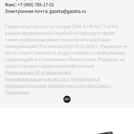
Факс:
+7 (495) 785-17-01
Электронная почта:
gazeta@gazeta.ru
Свидетельство о регистрации СМИ Эл № ФС77-67642
выдано федеральной службой по надзору в сфере
связи, информационных технологий и массовых
коммуникаций (Роскомнадзор) 10.11.2016 г. Редакция не
несет ответственности за достоверность информации,
содержащейся в рекламных объявлениях. Редакция не
предоставляет справочной информации.
Информация об ограничениях
На информационном ресурсе применяются
рекомендательные технологии в соответствии с
Правилами
18+