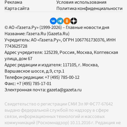
Реклама
Условия использования
Карта сайта
Политика конфиденциальности
© АО «Газета.Ру» (1999-2026) – Главные новости дня
Название:
Газета.Ru
(Gazeta.Ru)
Учредитель:
АО «Газета.Ру»
, ОГРН 1067761730376, ИНН
7743625728
Адрес учредителя: 125239, Россия, Москва, Коптевская
улица, дом 67
Адрес редакции и издателя:
117105
, г.
Москва
,
Варшавское шоссе, д.9, стр.1
Телефон редакции:
+7 (495) 785-00-12
Факс:
+7 (495) 785-17-01
Электронная почта:
gazeta@gazeta.ru
Свидетельство о регистрации СМИ Эл № ФС77-67642
выдано федеральной службой по надзору в сфере
связи, информационных технологий и массовых
коммуникаций (Роскомнадзор) 10.11.2016 г. Редакция не