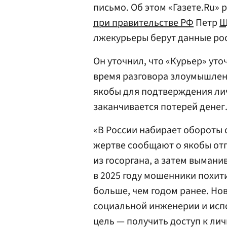
письмо. Об этом «Газете.Ru» 
при правительстве РФ
Петр
Щ
лжекурьеры берут данные рос
Он уточнил, что «Курьер» уто
время разговора злоумышлен
якобы для подтверждения ли
заканчивается потерей денег
«В России набирает обороты 
жертве сообщают о якобы от
из госоргана, а затем выман
в 2025 году мошенники похит
больше, чем годом ранее. Нов
социальной инженерии и испо
цель — получить доступ к л