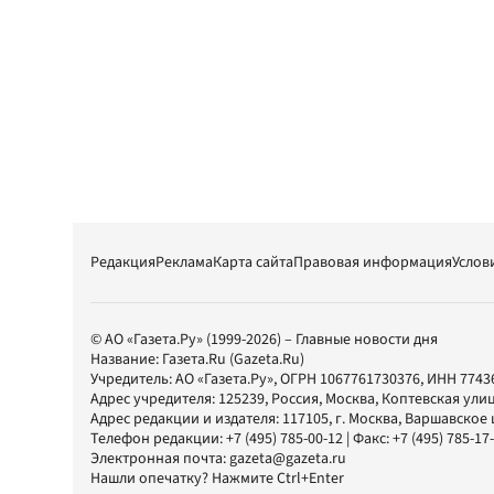
Редакция
Реклама
Карта сайта
Правовая информация
Услов
© АО «Газета.Ру» (1999-2026) – Главные новости дня
Название:
Газета.Ru
(Gazeta.Ru)
Учредитель:
АО «Газета.Ру»
, ОГРН 1067761730376, ИНН 7743
Адрес учредителя: 125239, Россия, Москва, Коптевская улиц
Адрес редакции и издателя:
117105
, г.
Москва
,
Варшавское шо
Телефон редакции:
+7 (495) 785-00-12
| Факс:
+7 (495) 785-17
Электронная почта:
gazeta@gazeta.ru
Нашли опечатку? Нажмите Ctrl+Enter