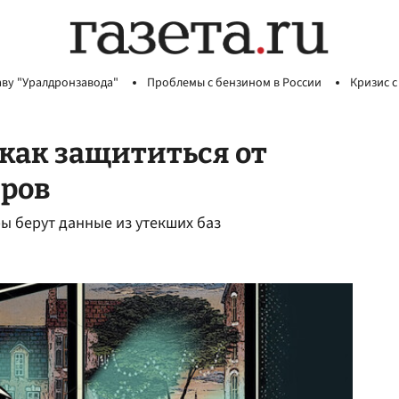
аву "Уралдронзавода"
Проблемы с бензином в России
Кризис с
 как защититься от
ров
 берут данные из утекших баз