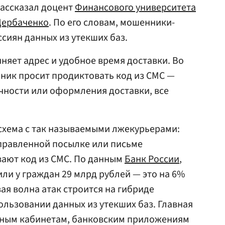
рассказал доцент
Финансового университета
ербаченко
. По его словам, мошенники-
сиян данных из утекших баз.
чняет адрес и удобное время доставки. Во
ник просит продиктовать код из СМС —
чности или оформления доставки, все
.
схема с так называемыми лжекурьерами:
правленной посылке или письме
ивают код из СМС. По данным
Банк России
,
или у граждан 29 млрд рублей — это на 6%
ая волна атак строится на гибриде
льзовании данных из утекших баз. Главная
ичным кабинетам, банковским приложениям