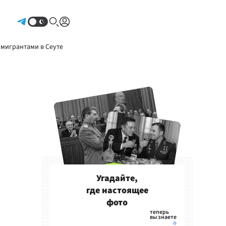
Авторизоваться
 мигрантами в Сеуте
Угадайте,
где настоящее
фото