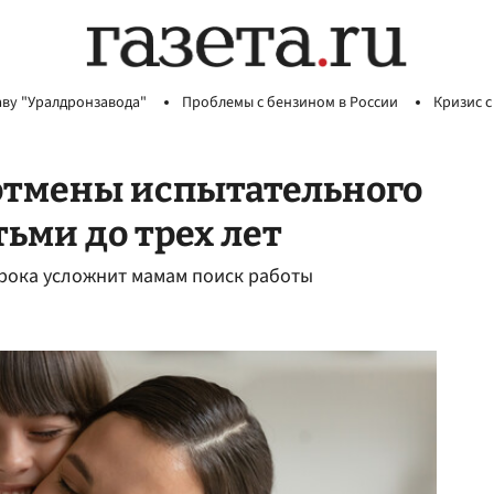
аву "Уралдронзавода"
Проблемы с бензином в России
Кризис с
отмены испытательного
ьми до трех лет
срока усложнит мамам поиск работы