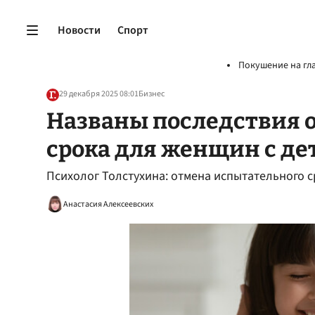
Новости
Спорт
Покушение на гл
29 декабря 2025 08:01
Бизнес
Названы последствия 
срока для женщин с дет
Психолог Толстухина: отмена испытательного 
Анастасия Алексеевских