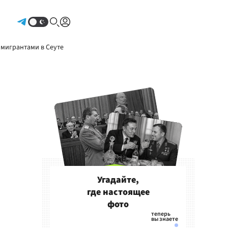
Авторизоваться
 мигрантами в Сеуте
Угадайте,
где настоящее
фото