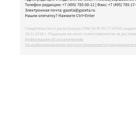
Телефон редакции:
+7 (495) 785-00-12
| Факс:
+7 (495) 785-17
Электронная почта:
gazeta@gazeta.ru
Нашли опечатку? Нажмите Ctrl+Enter
Свидетельство о регистрации СМИ Эл № ФС77-67642 выда
10.11.2016 г. Редакция не несет ответственности за дос
Информация об ограничениях
На информационном ресурсе применяются рекомендатель