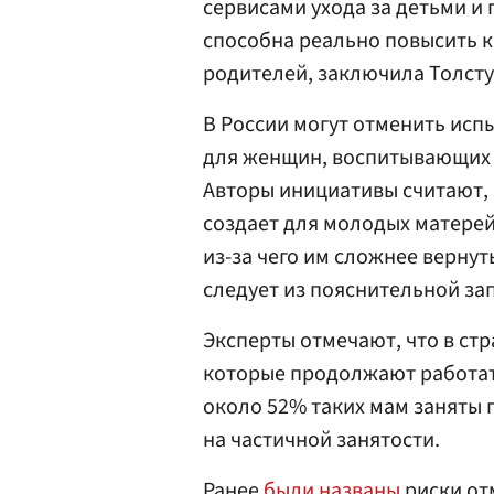
сервисами ухода за детьми и
способна реально повысить 
родителей, заключила Толсту
В России могут отменить исп
для женщин, воспитывающих д
Авторы инициативы считают, 
создает для молодых матерей
из-за чего им сложнее верну
следует из пояснительной зап
Эксперты отмечают, что в ст
которые продолжают работать
около 52% таких мам заняты 
на частичной занятости.
Ранее
были названы
риски от