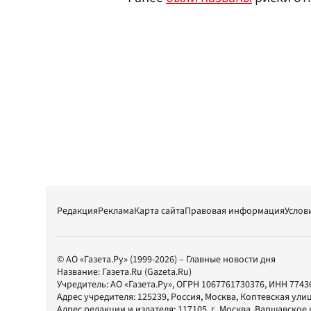
Редакция
Реклама
Карта сайта
Правовая информация
Услов
© АО «Газета.Ру» (1999-2026) – Главные новости дня
Название:
Газета.Ru
(Gazeta.Ru)
Учредитель:
АО «Газета.Ру»
, ОГРН 1067761730376, ИНН 7743
Адрес учредителя: 125239, Россия, Москва, Коптевская улиц
Адрес редакции и издателя:
117105
, г.
Москва
,
Варшавское шо