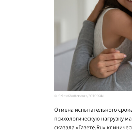
fizkes/Shutterstock/FOTODOM
Отмена испытательного срока
психологическую нагрузку ма
сказала «Газете.Ru» клиниче