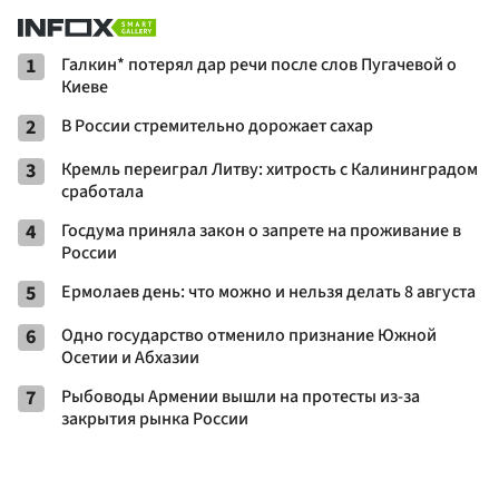
1
Галкин* потерял дар речи после слов Пугачевой о
Киеве
2
В России стремительно дорожает сахар
3
Кремль переиграл Литву: хитрость с Калининградом
сработала
4
Госдума приняла закон о запрете на проживание в
России
5
Ермолаев день: что можно и нельзя делать 8 августа
6
Одно государство отменило признание Южной
Осетии и Абхазии
7
Рыбоводы Армении вышли на протесты из-за
закрытия рынка России