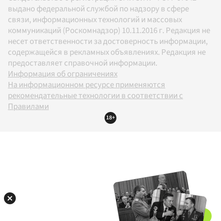
выдано федеральной службой по надзору в сфере
связи, информационных технологий и массовых
коммуникаций (Роскомнадзор) 10.11.2016 г. Редакция не
несет ответственности за достоверность информации,
содержащейся в рекламных объявлениях. Редакция не
предоставляет справочной информации.
Информация об ограничениях
На информационном ресурсе применяются
рекомендательные технологии в соответствии с
Правилами
18+