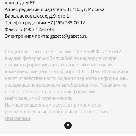
улица, дом 67
Адрес редакции и издателя:
117105
, г.
Москва
,
Варшавское шоссе, д.9, стр.1
Телефон редакции:
+7 (495) 785-00-12
Факс:
+7 (495) 785-17-01
Электронная почта:
gazeta@gazeta.ru
Свидетельство о регистрации СМИ Эл № ФС77-67642
выдано федеральной службой по надзору в сфере
связи, информационных технологий и массовых
коммуникаций (Роскомнадзор) 10.11.2016 г. Редакция не
несет ответственности за достоверность информации,
содержащейся в рекламных объявлениях. Редакция не
предоставляет справочной информации.
Информация об ограничениях
На информационном ресурсе применяются
рекомендательные технологии в соответствии с
Правилами
18+