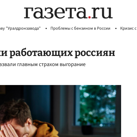
аву "Уралдронзавода"
Проблемы с бензином в России
Кризис с
хи работающих россиян
звали главным страхом выгорание