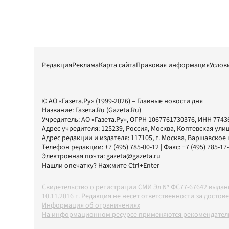
Редакция
Реклама
Карта сайта
Правовая информация
Услов
© АО «Газета.Ру» (1999-2026) – Главные новости дня
Название:
Газета.Ru
(Gazeta.Ru)
Учредитель:
АО «Газета.Ру»
, ОГРН 1067761730376, ИНН 7743
Адрес учредителя: 125239, Россия, Москва, Коптевская улиц
Адрес редакции и издателя:
117105
, г.
Москва
,
Варшавское шо
Телефон редакции:
+7 (495) 785-00-12
| Факс:
+7 (495) 785-17
Электронная почта:
gazeta@gazeta.ru
Нашли опечатку? Нажмите Ctrl+Enter
Свидетельство о регистрации СМИ Эл № ФС77-67642 выда
10.11.2016 г. Редакция не несет ответственности за дос
Информация об ограничениях
На информационном ресурсе применяются рекомендатель