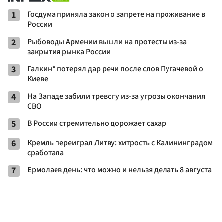
1
Госдума приняла закон о запрете на проживание в
России
2
Рыбоводы Армении вышли на протесты из-за
закрытия рынка России
3
Галкин* потерял дар речи после слов Пугачевой о
Киеве
4
На Западе забили тревогу из-за угрозы окончания
СВО
5
В России стремительно дорожает сахар
6
Кремль переиграл Литву: хитрость с Калининградом
сработала
7
Ермолаев день: что можно и нельзя делать 8 августа