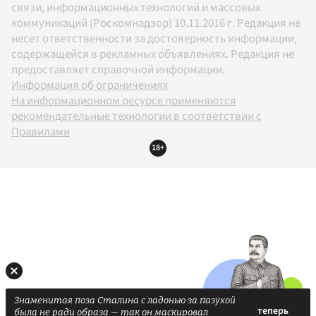
связи, информационных технологий и массовых
коммуникаций (Роскомнадзор) 10.11.2016 г. Редакция не
несет ответственности за достоверность информации,
содержащейся в рекламных объявлениях. Редакция не
предоставляет справочной информации.
Информация об ограничениях
На информационном ресурсе применяются
рекомендательные технологии в соответствии с
Правилами
18+
Знаменитая поза Сталина с ладонью за пазухой
была не ради образа — так он маскировал