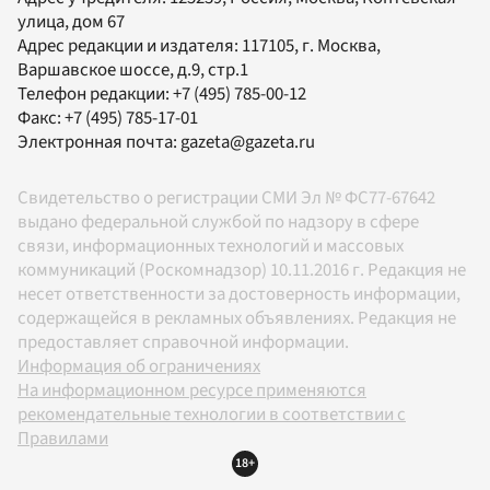
улица, дом 67
Адрес редакции и издателя:
117105
, г.
Москва
,
Варшавское шоссе, д.9, стр.1
Телефон редакции:
+7 (495) 785-00-12
Факс:
+7 (495) 785-17-01
Электронная почта:
gazeta@gazeta.ru
Свидетельство о регистрации СМИ Эл № ФС77-67642
выдано федеральной службой по надзору в сфере
связи, информационных технологий и массовых
коммуникаций (Роскомнадзор) 10.11.2016 г. Редакция не
несет ответственности за достоверность информации,
содержащейся в рекламных объявлениях. Редакция не
предоставляет справочной информации.
Информация об ограничениях
На информационном ресурсе применяются
рекомендательные технологии в соответствии с
Правилами
18+