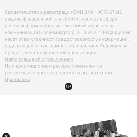
Свидетельство о регистрации СМИ Эл № ФС77-67642
выдано федеральной службой по надзору в сфере
связи, информационных технологий и массовых
коммуникаций (Роскомнадзор) 10.11.2016 г. Редакция не
несет ответственности за достоверность информации,
содержащейся в рекламных объявлениях. Редакция не
предоставляет справочной информации.
Информация об ограничениях
На информационном ресурсе применяются
рекомендательные технологии в соответствии с
Правилами
18+