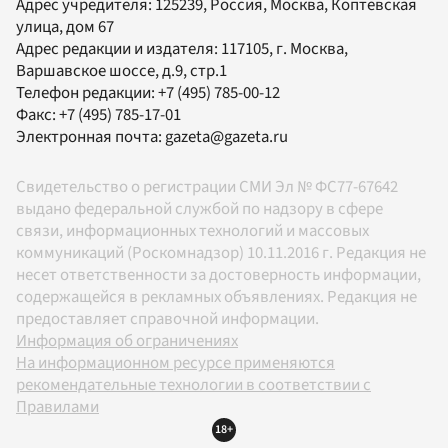
Адрес учредителя: 125239, Россия, Москва, Коптевская
улица, дом 67
Адрес редакции и издателя:
117105
, г.
Москва
,
Варшавское шоссе, д.9, стр.1
Телефон редакции:
+7 (495) 785-00-12
Факс:
+7 (495) 785-17-01
Электронная почта:
gazeta@gazeta.ru
Свидетельство о регистрации СМИ Эл № ФС77-67642
выдано федеральной службой по надзору в сфере
связи, информационных технологий и массовых
коммуникаций (Роскомнадзор) 10.11.2016 г. Редакция не
несет ответственности за достоверность информации,
содержащейся в рекламных объявлениях. Редакция не
предоставляет справочной информации.
Информация об ограничениях
На информационном ресурсе применяются
рекомендательные технологии в соответствии с
Правилами
18+