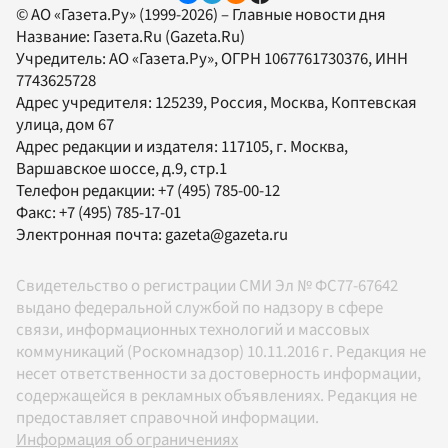
© АО «Газета.Ру» (1999-2026) – Главные новости дня
Название:
Газета.Ru
(Gazeta.Ru)
Учредитель:
АО «Газета.Ру»
, ОГРН 1067761730376, ИНН
7743625728
Адрес учредителя: 125239, Россия, Москва, Коптевская
улица, дом 67
Адрес редакции и издателя:
117105
, г.
Москва
,
Варшавское шоссе, д.9, стр.1
Телефон редакции:
+7 (495) 785-00-12
Факс:
+7 (495) 785-17-01
Электронная почта:
gazeta@gazeta.ru
Свидетельство о регистрации СМИ Эл № ФС77-67642
выдано федеральной службой по надзору в сфере
связи, информационных технологий и массовых
коммуникаций (Роскомнадзор) 10.11.2016 г. Редакция не
несет ответственности за достоверность информации,
содержащейся в рекламных объявлениях. Редакция не
предоставляет справочной информации.
Информация об ограничениях